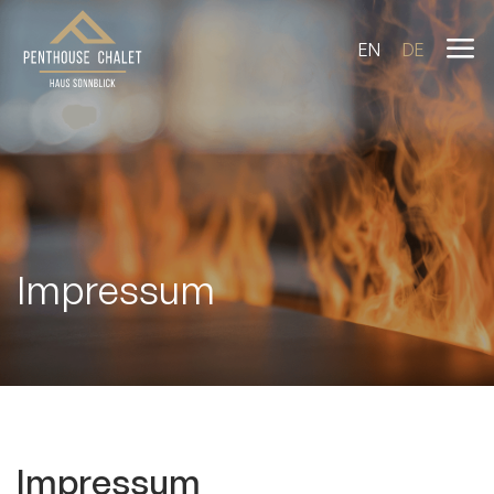
EN
DE
Das Pent
Das Chale
Natur Akt
Impressum
Wissensw
Buchen
Impressum
Anfrage